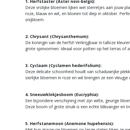
1. Herfstaster (Aster novi-belgii):
Deze vrolijke bloemen lijken wel sterretjes aan jouw pl
roze, blauw en wit, en bloeien tot diep in oktober. Perfe
snijbloem.
2. Chrysant (Chrysanthemum):
De koningin van de herfst! Verkrijgbaar in talloze kleu
grote spinvormen. Ideaal voor potten op het terras of al
3. Cyclaam (Cyclamen hederifolium):
Deze delicate schoonheid houdt van schaduwrijke plek
sierlijke bloemen in roze en wit brengen ze een vleugje
4. Sneeuwklokjesboom (Eucryphia):
Een bijzondere verschijning met zijn witte, geurige bloe
Deze boom of grote struik is een echte blikvanger en t
5. Herfstanemoon (Anemone hupehensis):
Met hun gracieuze bloemen op lange stelen lijken ze wel