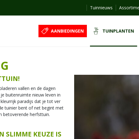
Tuinnieuws
Assortim
AANBIEDINGEN
TUINPLANTEN
NG
TTUIN!
e bladeren vallen en de dagen
 je buitenruimte nieuw leven in
leurrijk paradijs dat je tot ver
e tuinier bent of net begint met
n betoverende herfsttuin.
 SLIMME KEUZE IS