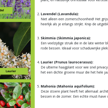
Lavendel (Lavandula):
Niet alleen een zomerschoonheid! Het grijs
heerlijk als je erlangs strijkt. Knip de uitg
Skimmia (Skimmia japonica):
Een veelzijdige struik die in de late winte
rode bessen. Ideaal voor schaduwrijke ple
Laurier (Prunus laurocerasus):
De ultieme haagplant voor wie snel privacy
het een dichte groene muur die het hele jaa
Mahonia (Mahonia aquifolium):
Deze stoere plant heeft het allemaal: arch
bessen in de zomer. Een echte must-have v