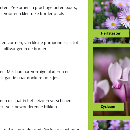
anten. Ze komen in prachtige tinten paars,
ct voor een kleurrijke border of als
ren en vormen, van kleine pomponnetjes tot
s blikvanger in de border.
ken. Met hun hartvormige bladeren en
 elegantie naar donkere hoekjes.
men die laat in het seizoen verschijnen.
rekt veel bewonderende blikken.
 te dansen in de wind. Perfecte plant voor