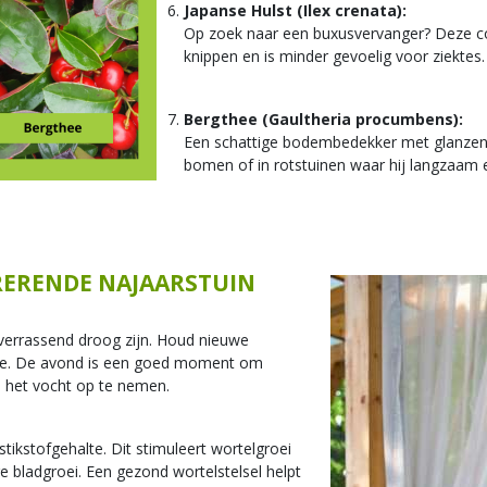
Japanse Hulst (Ilex crenata):
Op zoek naar een buxusvervanger? Deze com
knippen en is minder gevoelig voor ziektes
Bergthee (Gaultheria procumbens):
Een schattige bodembedekker met glanzend
bomen of in rotstuinen waar hij langzaam 
RERENDE NAJAARSTUIN
 verrassend droog zijn. Houd nieuwe
ogte. De avond is een goed moment om
m het vocht op te nemen.
tikstofgehalte. Dit stimuleert wortelgroei
e bladgroei. Een gezond wortelstelsel helpt