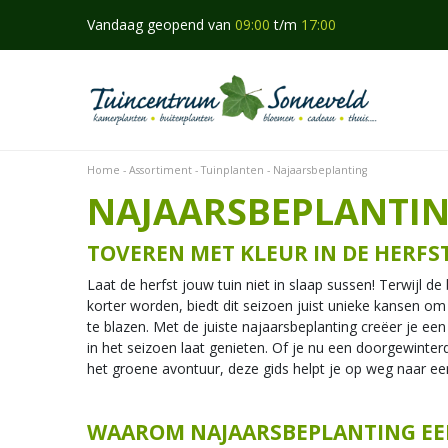
Ga
Vandaag geopend van
09:00
t/m
17:00
naar
content
Home
Assortiment
Tuinplanten
Najaarsbeplanting
NAJAARSBEPLANTI
TOVEREN MET KLEUR IN DE HERFS
Laat de herfst jouw tuin niet in slaap sussen! Terwijl d
korter worden, biedt dit seizoen juist unieke kansen om
te blazen. Met de juiste najaarsbeplanting creëer je een k
in het seizoen laat genieten. Of je nu een doorgewinterd
het groene avontuur, deze gids helpt je op weg naar ee
WAAROM NAJAARSBEPLANTING EEN