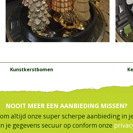
Kunstkerstbomen
Ke
NOOIT MEER EEN AANBIEDING MISSEN?
 om altijd onze super scherpe aanbieding in je
an je gegevens secuur op conform onze
privac