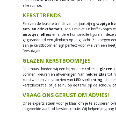
elke ruimte.
KERSTTRENDS
Een van de leukste trends van dit jaar zijn
grappige ke
eet- en drinkthema's
, zoals miniatuur koffiekopjes o
autotjes
,
elfjes
en andere humorvolle figuren – deze 
gegarandeerd een glimlach op je gezicht. Ze voegen een
aan je kerstboom en zijn perfect voor wie van een beet
feestdagen.
GLAZEN KERSTBOOMPJES
Daarnaast bieden wij een bijzondere collectie
glazen 
vormen, kleuren en afwerkingen. Van
helder glas
tot
m
kunstwerken zijn voorzien van
LED-verlichting
, die ee
kerstdecoratie, of je ze nu op de tafel, op de schouw o
VRAAG ONS GERUST OM ADVIES!
Onze experts staan voor je klaar om je te adviseren ove
uitgebreide aanbod kerstdecoratie. Wij helpen je graag 