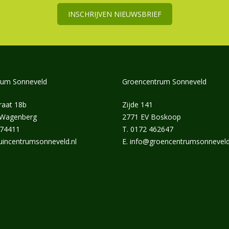
INSCHRIJVEN NIEUWSBRIEF
rum Sonneveld
Groencentrum Sonneveld
raat 18b
Zijde 141
 Wagenberg
2771 EV Boskoop
374411
T.
0172 462647
uincentrumsonneveld.nl
E.
info@groencentrumsonneveld