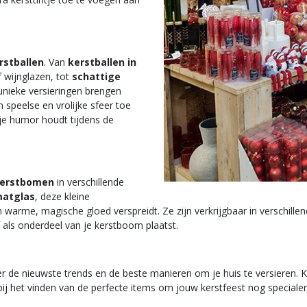
rstballen
. Van
kerstballen in
f wijnglazen, tot
schattige
unieke versieringen brengen
 speelse en vrolijke sfeer toe
je humor houdt tijdens de
kerstbomen
in verschillende
atglas
, deze kleine
n warme, magische gloed verspreidt. Ze zijn verkrijgbaar in verschill
f als onderdeel van je kerstboom plaatst.
r de nieuwste trends en de beste manieren om je huis te versieren. K
bij het vinden van de perfecte items om jouw kerstfeest nog speciale