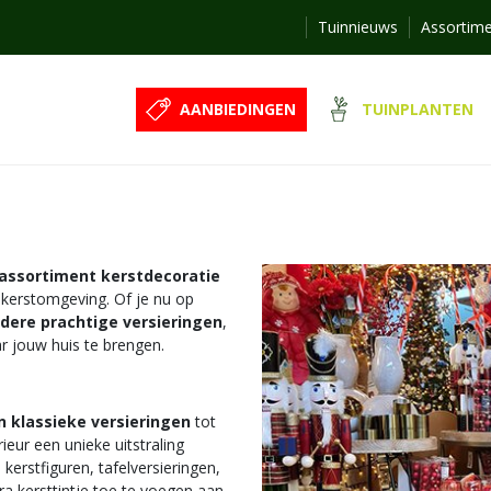
Tuinnieuws
Assortim
AANBIEDINGEN
TUINPLANTEN
 assortiment kerstdecoratie
e kerstomgeving. Of je nu op
dere prachtige versieringen
,
r jouw huis te brengen.
n klassieke versieringen
tot
ieur een unieke uitstraling
 kerstfiguren, tafelversieringen,
tra kersttintje toe te voegen aan