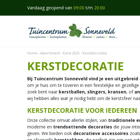
Ga
Vandaag geopend van
09:00
t/m
20:00
naar
content
Home
Assortiment
Kerst 2025
Kerstdecoratie
KERSTDECORATIE
Bij Tuincentrum Sonneveld vind je een uitgebreid
om je huis om te toveren in een feestelijke en gezellig
zoek bent naar
kerstballen, slingers, kransen
, of
an
wij hebben alles wat je nodig hebt om de kerstsfeer naa
KERSTDECORATIE VOOR IEDEREEN
Onze collectie omvat allerlei stijlen, van
traditionele e
moderne en
trendsettende decoraties
die jouw inter
geven. We bieden ook
decoratieve accessoires
zoals
en sfeervolle
kerstsokken
, die perfect zijn om een ex