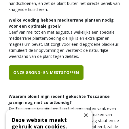
handschoenen, en zet de plant buiten het directe bereik van
knagende huisdieren.
Welke voeding hebben mediterrane planten nodig
voor een optimale groei?
Geef van mei tot en met augustus wekelijks een speciale
mediterrane plantenvoeding die rijk is en extra ijzer en
magnesium bevat. Dit zorgt voor een diepgroene bladkleur,
stimuleert de knopvorming en versterkt de natuurlijke
weerstand van de plant tegen ziektes.
ONZE GROND- EN MESTSTOFFEN
Waarom bloeit mijn recent gekochte Toscaanse
jasmijn nog niet zo uitbundig?
De Toscaanse jasmijn heeft na het aanplanten vaak even
×
een seizoen nodig om al haar energie in het maken van
Deze website maakt
nieuwe wortels te steken. Zodra de plant stevig staat en de
gebruik van cookies.
bodem in het tweede jaar goed heeft geaccepteerd, zal de