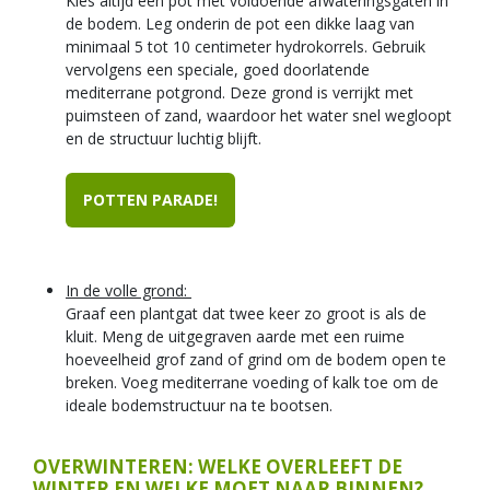
Kies altijd een pot met voldoende afwateringsgaten in
de bodem. Leg onderin de pot een dikke laag van
minimaal 5 tot 10 centimeter hydrokorrels. Gebruik
vervolgens een speciale, goed doorlatende
mediterrane potgrond. Deze grond is verrijkt met
puimsteen of zand, waardoor het water snel wegloopt
en de structuur luchtig blijft.
POTTEN PARADE!
In de volle grond:
Graaf een plantgat dat twee keer zo groot is als de
kluit. Meng de uitgegraven aarde met een ruime
hoeveelheid grof zand of grind om de bodem open te
breken. Voeg mediterrane voeding of kalk toe om de
ideale bodemstructuur na te bootsen.
OVERWINTEREN: WELKE OVERLEEFT DE
WINTER EN WELKE MOET NAAR BINNEN?