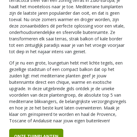
terracotta sfeer van een zonnig terras in Zuid-Europa; je
haalt het moeiteloos naar je toe. Mediterrane tuinplanten
zijn de laatste jaren populairder dan ooit, en dat is geen
toeval. Nu onze zomers warmer en droger worden, zijn
deze zonaanbidders dé perfecte oplossing voor een vitale,
onderhoudsvriendelijke en sfeervolle buitenruimte. Ze
transformeren elk saai terras, strak balkon of kale border
tot een zintuiglijk paradijs waar je van het vroege voorjaar
tot diep in het najaar intens van geniet.
Of je nu een grote, loungetuin hebt met lichte tegels, een
gezellige stadstuin of een compact balkon dat op het
zuiden ligt: met mediterrane planten geef je jouw
buitenruimte direct een chique, warme en exotische
upgrade. In deze uitgebreide gids ontdek je de unieke
voordelen van deze plantengroep, de absolute top 5 van
mediterrane blikvangers, de belangrijkste verzorgingsregels
en hoe je ze het beste kunt laten overwinteren. Maak je
klaar om geïnspireerd te worden en haal de Provence,
Toscane of Andalusië naar jouw eigen buitenleven!
ONZE TUINPLANTEN