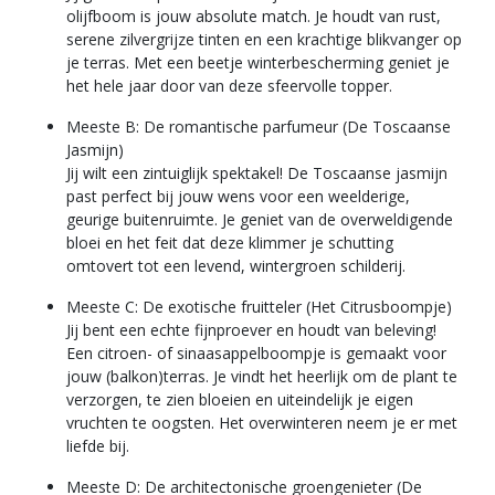
olijfboom is jouw absolute match. Je houdt van rust,
serene zilvergrijze tinten en een krachtige blikvanger op
je terras. Met een beetje winterbescherming geniet je
het hele jaar door van deze sfeervolle topper.
Meeste B: De romantische parfumeur (De Toscaanse
Jasmijn)
Jij wilt een zintuiglijk spektakel! De Toscaanse jasmijn
past perfect bij jouw wens voor een weelderige,
geurige buitenruimte. Je geniet van de overweldigende
bloei en het feit dat deze klimmer je schutting
omtovert tot een levend, wintergroen schilderij.
Meeste C: De exotische fruitteler (Het Citrusboompje)
Jij bent een echte fijnproever en houdt van beleving!
Een citroen- of sinaasappelboompje is gemaakt voor
jouw (balkon)terras. Je vindt het heerlijk om de plant te
verzorgen, te zien bloeien en uiteindelijk je eigen
vruchten te oogsten. Het overwinteren neem je er met
liefde bij.
Meeste D: De architectonische groengenieter (De