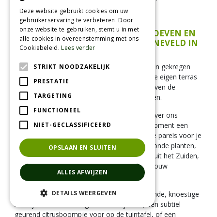
bloei-explosie en de geur vanzelf losbarsten.
Deze website gebruikt cookies om uw
gebruikerservaring te verbeteren. Door
onze website te gebruiken, stemt u in met
KOM DE MEDITERRANE SFEER PROEVEN EN
alle cookies in overeenstemming met ons
BELEVEN BIJ TUINCENTRUM SONNEVELD IN
Cookiebeleid.
Lees verder
WAGENBERG!
Heb je na het lezen van deze gids ook zo'n zin gekregen
STRIKT NOODZAKELIJK
om dat heerlijke, lome vakantiegevoel naar je eigen terras
PRESTATIE
of balkon te halen? Er gaat werkelijk niets boven de
TARGETING
zintuiglijke beleving van echte, levende planten.
FUNCTIONEEL
Kom gezellig langs en wandel op je gemak over ons
NIET-GECLASSIFICEERD
sfeervolle buitenterrein. We hebben op dit moment een
gigantisch, vers assortiment aan mediterrane parels voor je
klaarstaan. De karren staan vol met kerngezonde planten,
OPSLAAN EN SLUITEN
rechtstreeks van de beste kwaliteitskwekers uit het Zuiden,
die barsten van de vitaliteit en klaar zijn om jouw
ALLES AFWIJZEN
buitenruimte te transformeren.
DETAILS WEERGEVEN
Of je nu op zoek bent naar een indrukwekkende, knoestige
XL-olijfboom als koningsstuk voor je tuin, een subtiel
geurend citrusboompje voor op de tuintafel, of een