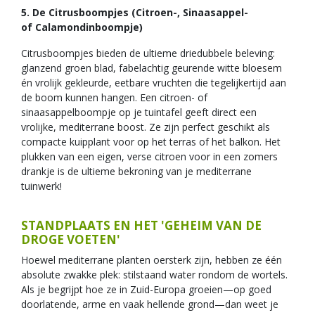
5. De Citrusboompjes (Citroen-, Sinaasappel-
of Calamondinboompje)
Citrusboompjes bieden de ultieme driedubbele beleving:
glanzend groen blad, fabelachtig geurende witte bloesem
én vrolijk gekleurde, eetbare vruchten die tegelijkertijd aan
de boom kunnen hangen. Een citroen- of
sinaasappelboompje op je tuintafel geeft direct een
vrolijke, mediterrane boost. Ze zijn perfect geschikt als
compacte kuipplant voor op het terras of het balkon. Het
plukken van een eigen, verse citroen voor in een zomers
drankje is de ultieme bekroning van je mediterrane
tuinwerk!
STANDPLAATS EN HET 'GEHEIM VAN DE
DROGE VOETEN'
Hoewel mediterrane planten oersterk zijn, hebben ze één
absolute zwakke plek: stilstaand water rondom de wortels.
Als je begrijpt hoe ze in Zuid-Europa groeien—op goed
doorlatende, arme en vaak hellende grond—dan weet je