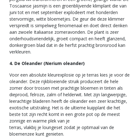
Toscaanse jasmijn is een groenblijvende klimplant die van
juni tot en met september explodeert met honderden
stervormige, witte bloemetjes. De geur die deze klimmer
verspreidt is simpelweg fenomenaal en doet direct denken
aan zwoele Italiaanse zomeravonden. De plant is zeer
onderhoudsvriendelijk, groeit compact en heeft glanzend,
donkergroen blad dat in de herfst prachtig bronsrood kan
verkleuren.
4. De Oleander (Nerium oleander)
Voor een absolute kleurexplosie op je terras kies je voor de
oleander. Deze rijkbloeiende struik produceert de hele
zomer door trossen met prachtige bloemen in tinten als
dieprood, felroze, zalm of helderwit. Met zijn langwerpige,
leerachtige bladeren heeft de oleander een zeer krachtige,
exotische uitstraling. Het is de ultieme kuipplant die het
beste tot zijn recht komt in een grote pot op de meest
zonnige en warme plek van je
terras, vlakbij je loungeset zodat je optimaal van de
bloemenzee kunt genieten.