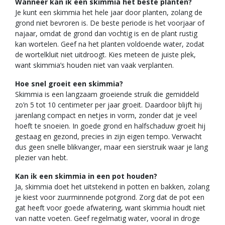
Wanneer kan ik een skimmia het beste planten?
Je kunt een skimmia het hele jaar door planten, zolang de
grond niet bevroren is. De beste periode is het voorjaar of
najaar, omdat de grond dan vochtig is en de plant rustig
kan wortelen. Geef na het planten voldoende water, zodat
de wortelkluit niet uitdroogt. Kies meteen de juiste plek,
want skimmia’s houden niet van vaak verplanten.
Hoe snel groeit een skimmia?
Skimmia is een langzaam groeiende struik die gemiddeld
zo’n 5 tot 10 centimeter per jaar groeit. Daardoor blijft hij
jarenlang compact en netjes in vorm, zonder dat je veel
hoeft te snoeien. In goede grond en halfschaduw groeit hij
gestaag en gezond, precies in zijn eigen tempo. Verwacht
dus geen snelle blikvanger, maar een sierstruik waar je lang
plezier van hebt.
Kan ik een skimmia in een pot houden?
Ja, skimmia doet het uitstekend in potten en bakken, zolang
je kiest voor zuurminnende potgrond. Zorg dat de pot een
gat heeft voor goede afwatering, want skimmia houdt niet
van natte voeten. Geef regelmatig water, vooral in droge