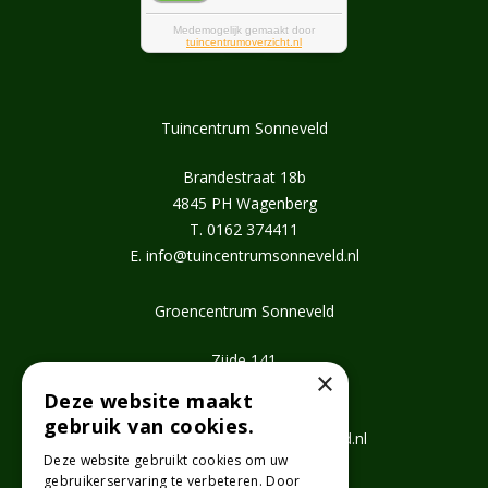
Tuincentrum Sonneveld
Brandestraat 18b
4845 PH Wagenberg
T.
0162 374411
E.
info@tuincentrumsonneveld.nl
Groencentrum Sonneveld
Zijde 141
×
2771 EV Boskoop
Deze website maakt
T.
0172 462647
gebruik van cookies.
E.
info@groencentrumsonneveld.nl
Deze website gebruikt cookies om uw
gebruikerservaring te verbeteren. Door