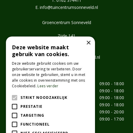
T.
0162 374411
E.
info@tuincentrumsonneveld.nl
Groencentrum Sonneveld
Zijde 141
×
2771 EV Boskoop
Deze website maakt
T.
0172 462647
gebruik van cookies.
E.
info@groencentrumsonneveld.nl
Deze website gebruikt cookies om uw
gebruikerservaring te verbeteren. Door
Openingstijden
onze website te gebruiken, stemt u in met
alle cookies in overeenstemming met ons
Maandag
09:00 - 18:00
Cookiebeleid.
Lees verder
Dinsdag
09:00 - 18:00
Woensdag
09:00 - 18:00
STRIKT NOODZAKELIJK
Donderdag
09:00 - 18:00
PRESTATIE
Vrijdag
09:00 - 20:00
TARGETING
Zaterdag
09:00 - 17:00
FUNCTIONEEL
aangepaste openingstijden