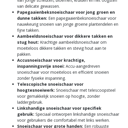
van jonge scheuten, bloemen, kruiden en het oogsten
van delicate gewassen.
Papegaaienbeksnoeischaar voor jong groen en
dunne takken:
Een papegaaienbeksnoeischaar voor
nauwkeurig snoeien van jonge groene plantendelen en
fijne takken.
Aambeeldsnoeischaar voor dikkere takken en
stug hout:
Krachtige aambeeldsnoeischaar om
moeiteloos dikkere takken en stevig hout aan te
pakken.
Accusnoeischaar voor krachtige,
inspanningsvrije snoei:
Accu-aangedreven
snoeischaar voor moeiteloos en efficiënt snoeien
zonder fysieke inspanning.
Telescopische snoeischaar voor
hoogtesnoeiwerk:
Snoeischaar met telescoopsteel
voor gemakkelijk snoeien op hoogte, zonder
laddergebruik.
Linkshandige snoeischaar voor specifiek
gebruik:
Speciaal ontworpen linkshandige snoeischaar
voor gebruikers die comfortabel met links werken.
Snoeischaar voor grote handen:
Een robuuste