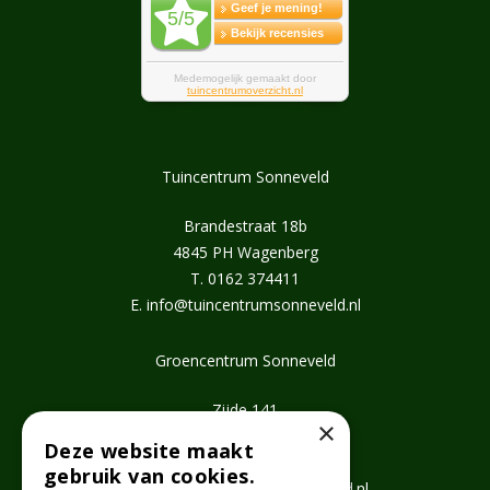
Tuincentrum Sonneveld
Brandestraat 18b
4845 PH Wagenberg
T.
0162 374411
E.
info@tuincentrumsonneveld.nl
Groencentrum Sonneveld
Zijde 141
×
2771 EV Boskoop
Deze website maakt
T.
0172 462647
gebruik van cookies.
E.
info@groencentrumsonneveld.nl