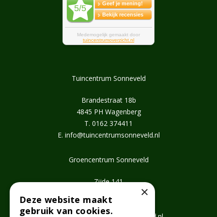
Tuincentrum Sonneveld
Brandestraat 18b
4845 PH Wagenberg
T.
0162 374411
E.
info@tuincentrumsonneveld.nl
Groencentrum Sonneveld
Zijde 141
×
2771 EV Boskoop
Deze website maakt
T.
0172 462647
gebruik van cookies.
E.
info@groencentrumsonneveld.nl