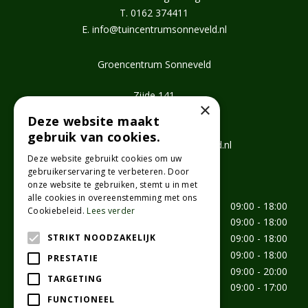
T.
0162 374411
E.
info@tuincentrumsonneveld.nl
Groencentrum Sonneveld
Zijde 141
×
2771 EV Boskoop
Deze website maakt
T.
0172 462647
gebruik van cookies.
E.
info@groencentrumsonneveld.nl
Deze website gebruikt cookies om uw
gebruikerservaring te verbeteren. Door
Openingstijden
onze website te gebruiken, stemt u in met
alle cookies in overeenstemming met ons
Maandag
09:00 - 18:00
Cookiebeleid.
Lees verder
Dinsdag
09:00 - 18:00
STRIKT NOODZAKELIJK
Woensdag
09:00 - 18:00
Donderdag
09:00 - 18:00
PRESTATIE
Vrijdag
09:00 - 20:00
TARGETING
Zaterdag
09:00 - 17:00
FUNCTIONEEL