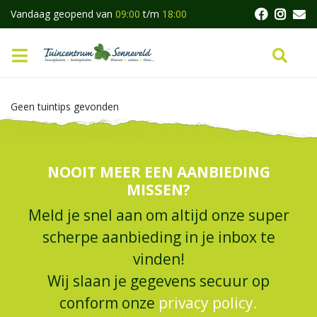
G
Vandaag geopend van
09:00
t/m
18:00
a
n
a
a
r
c
Geen tuintips gevonden
o
n
t
e
NOOIT MEER EEN AANBIEDING
n
t
MISSEN?
Meld je snel aan om altijd onze super
scherpe aanbieding in je inbox te
vinden!
Wij slaan je gegevens secuur op
conform onze
privacy policy.