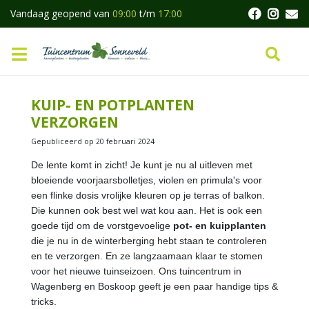
G
Vandaag geopend van
09:00
t/m
17:00
a
n
a
a
r
c
KUIP- EN POTPLANTEN
o
VERZORGEN
n
t
Gepubliceerd op
20 februari 2024
e
n
De lente komt in zicht! Je kunt je nu al uitleven met
t
bloeiende voorjaarsbolletjes, violen en primula's voor
een flinke dosis vrolijke kleuren op je terras of balkon.
Die kunnen ook best wel wat kou aan. Het is ook een
goede tijd om de vorstgevoelige
pot- en kuipplanten
die je nu in de winterberging hebt staan te controleren
en te verzorgen. En ze langzaamaan klaar te stomen
voor het nieuwe tuinseizoen. Ons tuincentrum in
Wagenberg en Boskoop geeft je een paar handige tips &
tricks.