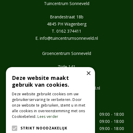
Tuincentrum Sonneveld
Brandestraat 18b
4845 PH Wagenberg
T.
0162 374411
E.
info@tuincentrumsonneveld.nl
Groencentrum Sonneveld
Zijde 141
×
2771 EV Boskoop
Deze website maakt
T.
0172 462647
gebruik van cookies.
E.
info@groencentrumsonneveld.nl
Deze website gebruikt cookies om uw
gebruikerservaring te verbeteren. Door
Openingstijden
onze website te gebruiken, stemt u in met
alle cookies in overeenstemming met ons
Maandag
09:00 - 18:00
Cookiebeleid.
Lees verder
Dinsdag
09:00 - 18:00
Woensdag
09:00 - 18:00
STRIKT NOODZAKELIJK