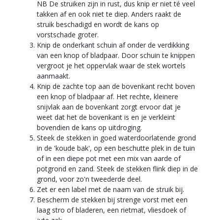
NB De struiken zijn in rust, dus knip er niet té veel
takken af en ook niet te diep. Anders raakt de
struik beschadigd en wordt de kans op
vorstschade groter.
Knip de onderkant schuin af onder de verdikking
van een knop of bladpaar. Door schuin te knippen
vergroot je het oppervlak waar de stek wortels
aanmaakt.
Knip de zachte top aan de bovenkant recht boven
een knop of bladpaar af. Het rechte, kleinere
snijvlak aan de bovenkant zorgt ervoor dat je
weet dat het de bovenkant is en je verkleint
bovendien de kans op uitdroging.
Steek de stekken in goed waterdoorlatende grond
in de 'koude bak', op een beschutte plek in de tuin
of in een diepe pot met een mix van aarde of
potgrond en zand. Steek de stekken flink diep in de
grond, voor zo'n tweederde deel.
Zet er een label met de naam van de struik bij.
Bescherm de stekken bij strenge vorst met een
laag stro of bladeren, een rietmat, vliesdoek of