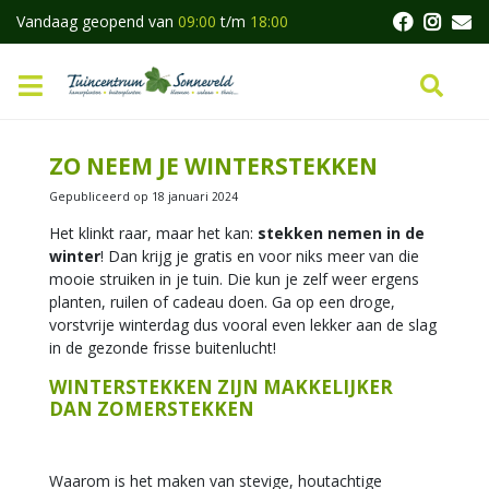
G
Vandaag geopend van
09:00
t/m
18:00
a
n
a
a
r
c
ZO NEEM JE WINTERSTEKKEN
o
n
Gepubliceerd op
18 januari 2024
t
Het klinkt raar, maar het kan:
stekken nemen in de
e
winter
! Dan krijg je gratis en voor niks meer van die
n
mooie struiken in je tuin. Die kun je zelf weer ergens
t
planten, ruilen of cadeau doen. Ga op een droge,
vorstvrije winterdag dus vooral even lekker aan de slag
in de gezonde frisse buitenlucht!
WINTERSTEKKEN ZIJN MAKKELIJKER
DAN ZOMERSTEKKEN
Waarom is het maken van stevige, houtachtige