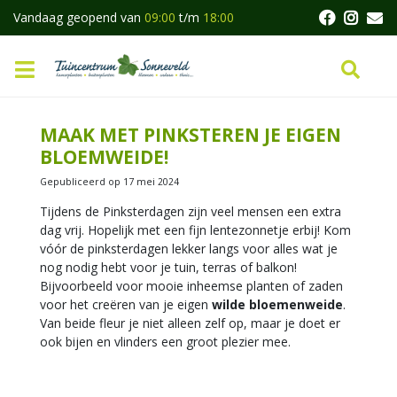
G
Vandaag geopend van
09:00
t/m
18:00
a
n
a
a
r
c
MAAK MET PINKSTEREN JE EIGEN
o
BLOEMWEIDE!
n
t
Gepubliceerd op
17 mei 2024
e
Tijdens de Pinksterdagen zijn veel mensen een extra
n
dag vrij. Hopelijk met een fijn lentezonnetje erbij! Kom
t
vóór de pinksterdagen lekker langs voor alles wat je
nog nodig hebt voor je tuin, terras of balkon!
Bijvoorbeeld voor mooie inheemse planten of zaden
voor het creëren van je eigen
wilde bloemenweide
.
Van beide fleur je niet alleen zelf op, maar je doet er
ook bijen en vlinders een groot plezier mee.