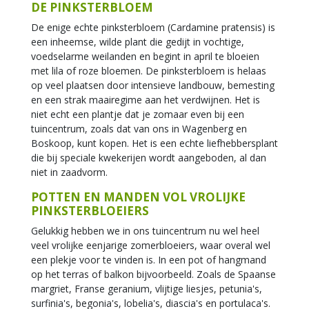
DE PINKSTERBLOEM
De enige echte pinksterbloem (Cardamine pratensis) is
een inheemse, wilde plant die gedijt in vochtige,
voedselarme weilanden en begint in april te bloeien
met lila of roze bloemen. De pinksterbloem is helaas
op veel plaatsen door intensieve landbouw, bemesting
en een strak maairegime aan het verdwijnen. Het is
niet echt een plantje dat je zomaar even bij een
tuincentrum, zoals dat van ons in Wagenberg en
Boskoop, kunt kopen. Het is een echte liefhebbersplant
die bij speciale kwekerijen wordt aangeboden, al dan
niet in zaadvorm.
POTTEN EN MANDEN VOL VROLIJKE
PINKSTERBLOEIERS
Gelukkig hebben we in ons tuincentrum nu wel heel
veel vrolijke eenjarige zomerbloeiers, waar overal wel
een plekje voor te vinden is. In een pot of hangmand
op het terras of balkon bijvoorbeeld. Zoals de Spaanse
margriet, Franse geranium, vlijtige liesjes, petunia's,
surfinia's, begonia's, lobelia's, diascia's en portulaca's.