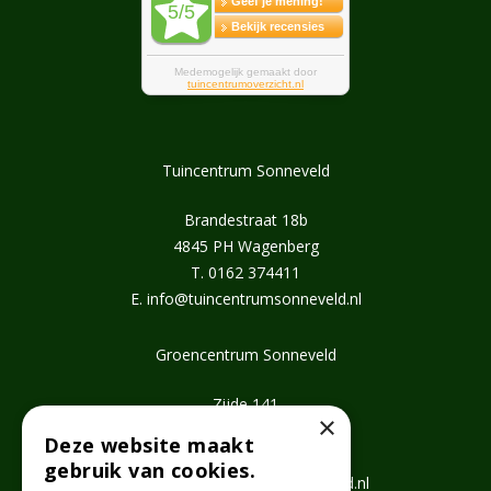
Tuincentrum Sonneveld
Brandestraat 18b
4845 PH Wagenberg
T.
0162 374411
E.
info@tuincentrumsonneveld.nl
Groencentrum Sonneveld
Zijde 141
×
2771 EV Boskoop
Deze website maakt
T.
0172 462647
gebruik van cookies.
E.
info@groencentrumsonneveld.nl