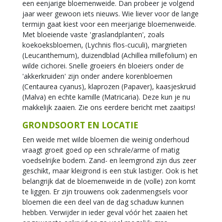
een eenjarige bloemenweide. Dan probeer je volgend
jaar weer gewoon iets nieuws. Wie liever voor de lange
termijn gaat kiest voor een meerjarige bloemenweide.
Met bloeiende vaste 'graslandplanten', zoals
koekoeksbloemen, (Lychnis flos-cuculi), margrieten
(Leucanthemum), duizendblad (Achillea millefolium) en
wilde cichorei. Snelle groeiers én bloeiers onder de
'akkerkruiden' zijn onder andere korenbloemen
(Centaurea cyanus), klaprozen (Papaver), kaasjeskruid
(Malva) en echte kamille (Matricaria). Deze kun je nu
makkelijk zaaien. Zie ons eerdere bericht met zaaitips!
GRONDSOORT EN LOCATIE
Een weide met wilde bloemen die weinig onderhoud
vraagt groeit goed op een schrale/arme of matig
voedselrijke bodem. Zand- en leemgrond zijn dus zeer
geschikt, maar kleigrond is een stuk lastiger. Ook is het
belangrijk dat de bloemenweide in de (volle) zon komt
te liggen. Er zijn trouwens ook zadenmengsels voor
bloemen die een deel van de dag schaduw kunnen
hebben. Verwijder in ieder geval vóór het zaaien het