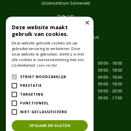
Groencentrum Sonneveld
Zijde 141
×
2771 EV Boskoop
Deze website maakt
T.
0172 462647
gebruik van cookies.
E.
info@groencentrumsonneveld.nl
Deze website gebruikt cookies om uw
gebruikerservaring te verbeteren. Door
Openingstijden
onze website te gebruiken, stemt u in met
alle cookies in overeenstemming met ons
Maandag
09:00 - 18:00
Cookiebeleid.
Lees verder
Dinsdag
09:00 - 18:00
Woensdag
09:00 - 18:00
STRIKT NOODZAKELIJK
Donderdag
09:00 - 18:00
PRESTATIE
Vrijdag
09:00 - 20:00
TARGETING
Zaterdag
09:00 - 17:00
FUNCTIONEEL
aangepaste openingstijden
NIET-GECLASSIFICEERD
Toon alle openingstijden
OPSLAAN EN SLUITEN