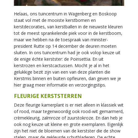
Helaas, ons tuincentrum in Wagenberg en Boskoop
staat vol met de mooiste kerstbomen en
kerstdecoraties, van kerstballen in de nieuwste kleuren
tot de meest sprankelende piek voor in de kerstboom,
maar we hebben na de toespraak van minister-
president Rutte op 14 december de deuren moeten
sluiten. In ons tuincentrum had je ook volop keuze uit
de enige échte kerstster: de Poinsettia. En uit
kerstrozen en kerstcactussen. Mocht je al in het
gelukkige bezit zijn van een van deze planten die
Kerstmis binnen en buiten opfleuren, dan geven we je
hier graag meer informatie en verzorgingstips.
FLEURIGE KERSTSTERREN
Deze fleurige kamerplant is er niet alleen in klassiek wit
of rood, maar tegenwoordig ook rood-wit gemarmerd,
crèmekleurig, zalmroze of zuurstokroze. En dan heb je
ook nog keuze uit kleine en grote exemplaren. Eigenlijk
zijn het niet de bloemen van de kerstster die de show
stelen, maar de gekleurde schutbladeren. De echte