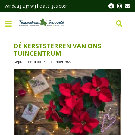
G
Vandaag zijn wij helaas gesloten
a
n
a
a
r
c
DÉ KERSTSTERREN VAN ONS
o
TUINCENTRUM
n
t
Gepubliceerd op
18 december 2020
e
n
t