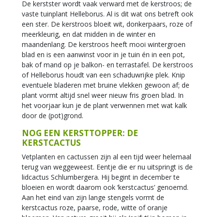
De kerstster wordt vaak verward met de kerstroos; de
vaste tuinplant Helleborus. Al is dit wat ons betreft ook
een ster. De kerstroos bloeit wit, donkerpaars, roze of
meerkleurig, en dat midden in de winter en
maandenlang. De kerstroos heeft mooi wintergroen
blad en is een aanwinst voor in je tuin én in een pot,
bak of mand op je balkon- en terrastafel. De kerstroos
of Helleborus houdt van een schaduwrijke plek. Knip
eventuele bladeren met bruine vlekken gewoon af; de
plant vormt altijd snel weer nieuw fris groen blad. In
het voorjaar kun je de plant verwennen met wat kalk
door de (pot)grond.
NOG EEN KERSTTOPPER: DE
KERSTCACTUS
Vetplanten en cactussen zijn al een tijd weer helemaal
terug van weggeweest. Eentje die er nu uitspringt is de
lidcactus Schlumbergera. Hij begint in december te
bloeien en wordt daarom ook ‘kerstcactus’ genoemd.
Aan het eind van zijn lange stengels vormt de
kerstcactus roze, paarse, rode, witte of oranje