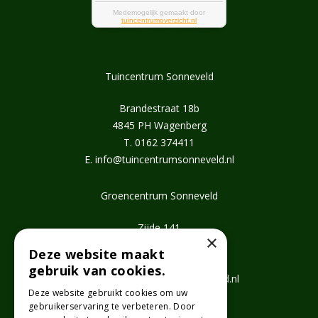
Tuincentrum Sonneveld
Brandestraat 18b
4845 PH Wagenberg
T.
0162 374411
E.
info@tuincentrumsonneveld.nl
Groencentrum Sonneveld
Zijde 141
×
2771 EV Boskoop
Deze website maakt
T.
0172 462647
gebruik van cookies.
E.
info@groencentrumsonneveld.nl
Deze website gebruikt cookies om uw
gebruikerservaring te verbeteren. Door
Openingstijden