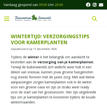
G
Vandaag geopend van
09:00
t/m
20:00
a
n
a
a
r
c
WINTERTIJD: VERZORGINGSTIPS
o
VOOR KAMERPLANTEN
n
t
Gepubliceerd op
11 december 2025
e
Tijdens de
winter
is het belangrijk om aandacht te
n
besteden aan de
verzorging van je kamerplanten
.
t
Terwijl de buitenwereld zich wellicht weer hult in een
deken van sneeuw, kunnen jouw groene huisgenoten
nog steeds floreren met de juiste zorg. Met wat kleine
aanpassingen zorgen kamerplanten ook in de winter
voor een groene oase en zijn ze straks weer ready
voor de start van het groeiseizoen. Hier zijn uitgebreide
tips om je kamerplanten te koesteren tijdens de koude
wintermaanden.