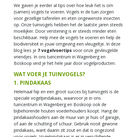
We gaven je eerder al tips over hoe leuk het is om
(samen) vogels te voeren. Vogels in de tuin zorgen
voor gezellige taferelen en eten ongewenste insecten
op. Onze tuinvogels hebben het de laatste jaren steeds
moeilijker. Door verstening is er steeds minder eten
beschikbaar. Help mee de vogels te voeren en help de
biodiversiteit in jouw omgeving een vleugeltje. In deze
blog lees je
7 vogelvoertips
voor onze gevleugelde
vriendjes. In ons tuincentrum in Wagenberg en
Boskoop vind je het hele jaar door vogelproducten.
WAT VOER JE TUINVOGELS?
1. PINDAKAAS
Helemaal hip en een groot succes bij tuinvogels is de
speciale vogelpindakaas, waarvoor je in ons
tuincentrum in Wagenberg en Boskoop ook de
bijbehorende houten voederhouders koopt. Hang de
pindakaashouders aan de muur van je huis of garage,
of aan de schutting of schuur. Gebruik nooit gewone
pindakaas, want daarin zit zout en dat is ongezond
voor vogels. Vogelpindakaas is er in verschillende