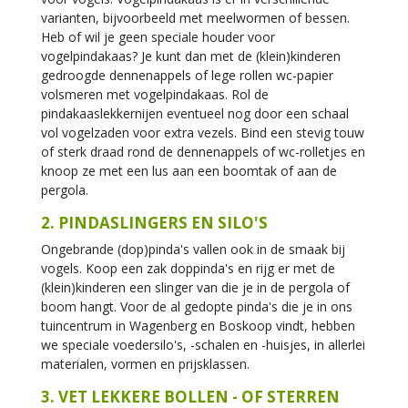
varianten, bijvoorbeeld met meelwormen of bessen.
Heb of wil je geen speciale houder voor
vogelpindakaas? Je kunt dan met de (klein)kinderen
gedroogde dennenappels of lege rollen wc-papier
volsmeren met vogelpindakaas. Rol de
pindakaaslekkernijen eventueel nog door een schaal
vol vogelzaden voor extra vezels. Bind een stevig touw
of sterk draad rond de dennenappels of wc-rolletjes en
knoop ze met een lus aan een boomtak of aan de
pergola.
2. PINDASLINGERS EN SILO'S
Ongebrande (dop)pinda's vallen ook in de smaak bij
vogels. Koop een zak doppinda's en rijg er met de
(klein)kinderen een slinger van die je in de pergola of
boom hangt. Voor de al gedopte pinda's die je in ons
tuincentrum in Wagenberg en Boskoop vindt, hebben
we speciale voedersilo's, -schalen en -huisjes, in allerlei
materialen, vormen en prijsklassen.
3. VET LEKKERE BOLLEN - OF STERREN