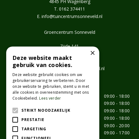
4845 PH Wagenberg
T.
0162 374411
E.
info@tuincentrumsonneveld.nl
Groencentrum Sonneveld
Zijde 141
×
2771 EV Boskoop
Deze website maakt
T.
0172 462647
gebruik van cookies.
E.
info@groencentrumsonneveld.nl
Deze website gebruikt cookies om uw
gebruikerservaring te verbeteren. Door
Openingstijden
onze website te gebruiken, stemt u in met
alle cookies in overeenstemming met ons
Maandag
09:00 - 18:00
Cookiebeleid.
Lees verder
Dinsdag
09:00 - 18:00
STRIKT NOODZAKELIJK
Woensdag
09:00 - 18:00
Donderdag
09:00 - 18:00
PRESTATIE
Vrijdag
09:00 - 20:00
TARGETING
Zaterdag
09:00 - 17:00
FUNCTIONEEL