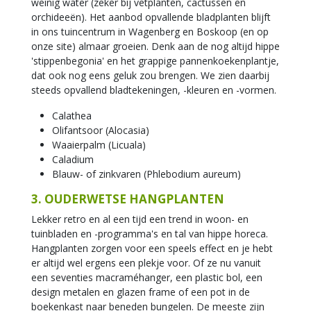
weinig water (zeker bij vetplanten, cactussen en
orchideeën). Het aanbod opvallende bladplanten blijft
in ons tuincentrum in Wagenberg en Boskoop (en op
onze site) almaar groeien. Denk aan de nog altijd hippe
'stippenbegonia' en het grappige pannenkoekenplantje,
dat ook nog eens geluk zou brengen. We zien daarbij
steeds opvallend bladtekeningen, -kleuren en -vormen.
Calathea
Olifantsoor (Alocasia)
Waaierpalm (Licuala)
Caladium
Blauw- of zinkvaren (Phlebodium aureum)
3. OUDERWETSE HANGPLANTEN
Lekker retro en al een tijd een trend in woon- en
tuinbladen en -programma's en tal van hippe horeca.
Hangplanten zorgen voor een speels effect en je hebt
er altijd wel ergens een plekje voor. Of ze nu vanuit
een seventies macraméhanger, een plastic bol, een
design metalen en glazen frame of een pot in de
boekenkast naar beneden bungelen. De meeste zijn