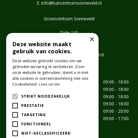
E.
info@tuincentrumsonneveld.nl
Groencentrum Sonneveld
Zijde 141
×
2771 EV Boskoop
Deze website maakt
T.
0172 462647
gebruik van cookies.
E.
info@groencentrumsonneveld.nl
Deze website gebruikt cookies om uw
gebruikerservaring te verbeteren. Door
Openingstijden
onze website te gebruiken, stemt u in met
alle cookies in overeenstemming met ons
Maandag
09:00 - 18:00
Cookiebeleid.
Lees verder
Dinsdag
09:00 - 18:00
Woensdag
09:00 - 18:00
STRIKT NOODZAKELIJK
Donderdag
09:00 - 18:00
PRESTATIE
Vrijdag
09:00 - 20:00
TARGETING
Zaterdag
09:00 - 17:00
FUNCTIONEEL
aangepaste openingstijden
NIET-GECLASSIFICEERD