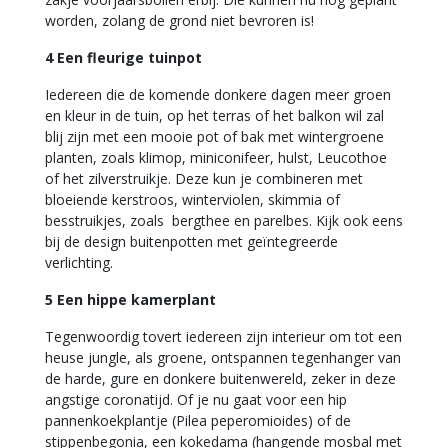
worden, zolang de grond niet bevroren is!
4 Een fleurige tuinpot
Iedereen die de komende donkere dagen meer groen
en kleur in de tuin, op het terras of het balkon wil zal
blij zijn met een mooie pot of bak met wintergroene
planten, zoals klimop, miniconifeer, hulst, Leucothoe
of het zilverstruikje. Deze kun je combineren met
bloeiende kerstroos, winterviolen, skimmia of
besstruikjes, zoals bergthee en parelbes. Kijk ook eens
bij de design buitenpotten met geïntegreerde
verlichting.
5 Een hippe kamerplant
Tegenwoordig tovert iedereen zijn interieur om tot een
heuse jungle, als groene, ontspannen tegenhanger van
de harde, gure en donkere buitenwereld, zeker in deze
angstige coronatijd. Of je nu gaat voor een hip
pannenkoekplantje (Pilea peperomioides) of de
stippenbegonia, een kokedama (hangende mosbal met