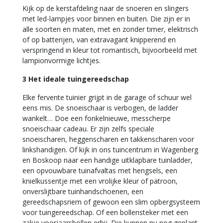
Kijk op de kerstafdeling naar de snoeren en slingers
met led-lampjes voor binnen en buiten. Die zijn er in
alle soorten en maten, met en zonder timer, elektrisch
of op batterijen, van extravagant knipperend en
verspringend in kleur tot romantisch, bijvoorbeeld met
lampionvormige lichtjes.
3 Het ideale tuingereedschap
Elke fervente tuinier grijpt in de garage of schuur wel
eens mis. De snoeischaar is verbogen, de ladder
wankelt… Doe een fonkelnieuwe, messcherpe
snoeischaar cadeau. Er zijn zelfs speciale
snoeischaren, heggenscharen en takkenscharen voor
linkshandigen. Of kijk in ons tuincentrum in Wagenberg
en Boskoop naar een handige uitklapbare tuinladder,
een opvouwbare tuinafvaltas met hengsels, een
knielkussentje met een vrolijke kleur of patroon,
onverslijtbare tuinhandschoenen, een
gereedschapsriem of gewoon een slim opbergsysteem
voor tuingereedschap. Of een bollensteker met een
zakje voorjaarsbollen erbij. Die kunnen nu nog geplant