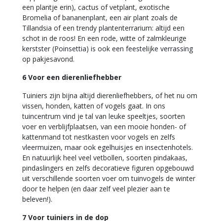
een plantje erin), cactus of vetplant, exotische
Bromelia of bananenplant, een air plant zoals de
Tillandsia of een trendy plantenterrarium: altijd een
schot in de roos! En een rode, witte of zalmkleurige
kerstster (Poinsettia) is ook een feestelijke verrassing
op pakjesavond.
6 Voor een dierenliefhebber
Tuiniers zijn bijna altijd dierenliefhebbers, of het nu om
vissen, honden, katten of vogels gaat. In ons
tuincentrum vind je tal van leuke speeltjes, soorten
voer en verblijfplaatsen, van een mooie honden- of
kattenmand tot nestkasten voor vogels en zelfs
vleermuizen, maar ook egelhuisjes en insectenhotels.
En natuurlijk heel veel vetbollen, soorten pindakaas,
pindaslingers en zelfs decoratieve figuren opgebouwd
uit verschillende soorten voer om tuinvogels de winter
door te helpen (en daar zelf veel plezier aan te
beleven!).
7 Voor tuiniers in de dop