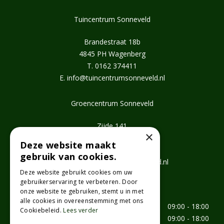
Tuincentrum Sonneveld
Brandestraat 18b
4845 PH Wagenberg
T.
0162 374411
E.
info@tuincentrumsonneveld.nl
Groencentrum Sonneveld
Zijde 141
×
2771 EV Boskoop
Deze website maakt
T.
0172 462647
gebruik van cookies.
E.
info@groencentrumsonneveld.nl
Deze website gebruikt cookies om uw
gebruikerservaring te verbeteren. Door
Openingstijden
onze website te gebruiken, stemt u in met
alle cookies in overeenstemming met ons
Maandag
09:00 - 18:00
Cookiebeleid.
Lees verder
Dinsdag
09:00 - 18:00