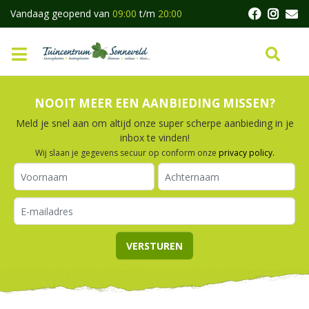
G
Vandaag geopend van
09:00
t/m
20:00
a
n
a
a
r
c
NOOIT MEER EEN AANBIEDING MISSEN?
o
n
Meld je snel aan om altijd onze super scherpe aanbieding in je
t
inbox te vinden!
e
Wij slaan je gegevens secuur op conform onze
privacy policy.
n
t