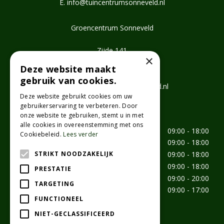
E.
info@tuincentrumsonneveld.nl
Groencentrum Sonneveld
Zijde 141
×
2771 EV Boskoop
Deze website maakt
T.
0172 462647
gebruik van cookies.
E.
info@groencentrumsonneveld.nl
Deze website gebruikt cookies om uw
gebruikerservaring te verbeteren. Door
Openingstijden
onze website te gebruiken, stemt u in met
alle cookies in overeenstemming met ons
Maandag
09:00 - 18:00
Cookiebeleid.
Lees verder
Dinsdag
09:00 - 18:00
STRIKT NOODZAKELIJK
Woensdag
09:00 - 18:00
Donderdag
09:00 - 18:00
PRESTATIE
Vrijdag
09:00 - 20:00
TARGETING
Zaterdag
09:00 - 17:00
FUNCTIONEEL
aangepaste openingstijden
NIET-GECLASSIFICEERD